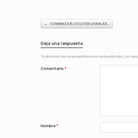
Navegador de artículos
←
COMIENZA EL CICLO DE CHARLAS…
Deja una respuesta
Tu dirección de correo electrónico no será publicada.
Los camp
Comentario
*
Nombre
*