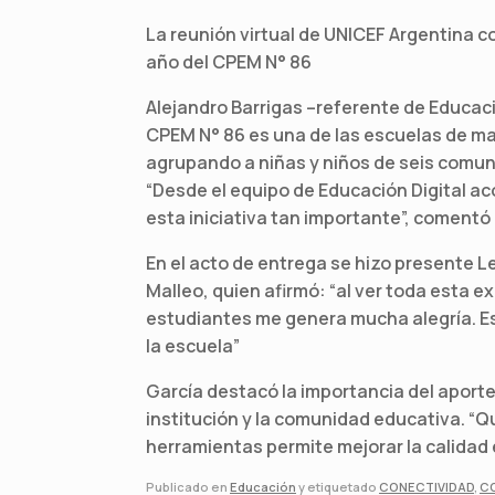
La reunión virtual de UNICEF Argentina c
año del CPEM N° 86
Alejandro Barrigas –referente de Educación
CPEM N° 86 es una de las escuelas de may
agrupando a niñas y niños de seis comu
“Desde el equipo de Educación Digital
esta iniciativa tan importante”, comentó 
En el acto de entrega se hizo presente L
Malleo, quien afirmó: “al ver toda esta e
estudiantes me genera mucha alegría. E
la escuela”
García destacó la importancia del aporte
institución y la comunidad educativa. “Q
herramientas permite mejorar la calidad e
Publicado en
Educación
y etiquetado
CONECTIVIDAD
,
CO