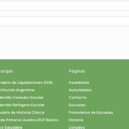
cargas
Páginas
ndario de Liquidaciones 2026
Asambleas
titución Argentina
Autoridades
ernillo Comedor Escolar
Contacto
rnillo Refrigerio Escolar
Escuelas
lario de Historia Clínica
Formularios de Escuelas
 de Primeros Auxilios RCP Básico
Historia
co Saludable
Listados