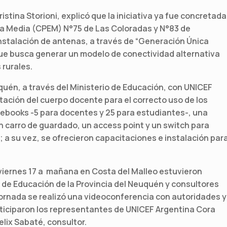
ristina Storioni, explicó que la iniciativa ya fue concretada
za Media (CPEM) N°75 de Las Coloradas y N°83 de
instalación de antenas, a través de “Generación Única
que busca generar un modelo de conectividad alternativa
 rurales.
uquén, a través del Ministerio de Educación, con UNICEF
itación del cuerpo docente para el correcto uso de los
ebooks -5 para docentes y 25 para estudiantes-, una
n carro de guardado, un access point y un switch para
; a su vez, se ofrecieron capacitaciones e instalación par
a viernes 17 a mañana en Costa del Malleo estuvieron
 de Educación de la Provincia del Neuquén y consultores
 jornada se realizó una videoconferencia con autoridades y
ticiparon los representantes de UNICEF Argentina Cora
lix Sabaté, consultor.