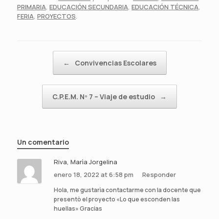
PRIMARIA
,
EDUCACIÓN SECUNDARIA
,
EDUCACIÓN TÉCNICA
,
FERIA
,
PROYECTOS
.
Navegador de artículos
←
Convivencias Escolares
C.P.E.M. Nº 7 – Viaje de estudio
→
Un comentario
Riva, Marìa Jorgelina
enero 18, 2022 at 6:58 pm
Responder
Hola, me gustarìa contactarme con la docente que
presentò el proyecto «Lo que esconden las
huellas» Gracias