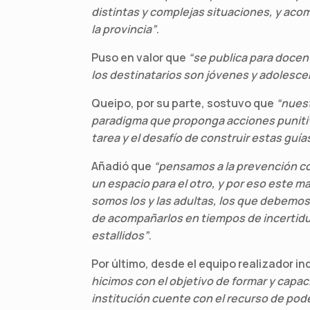
distintas y complejas situaciones, y aco
la provincia”
.
Puso en valor que
“se publica para doce
los destinatarios son jóvenes y adolesc
Queipo, por su parte, sostuvo que
“nuest
paradigma que proponga acciones punitiv
tarea y el desafío de construir estas guí
Añadió que
“pensamos a la prevención co
un espacio para el otro, y por eso este m
somos los y las adultas, los que debemos
de acompañarlos en tiempos de incertidum
estallidos”
.
Por último, desde el equipo realizador i
hicimos con el objetivo de formar y capa
institución cuente con el recurso de pod