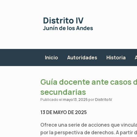
Saltar
al
contenido
Inicio
Autoridades
Historia
Guía docente ante casos 
secundarias
Publicado el
mayo 13, 2025
por
Distrito IV
13 DE MAYO DE 2025
Ofrece una serie de acciones que vincul
por la perspectiva de derechos. A partir