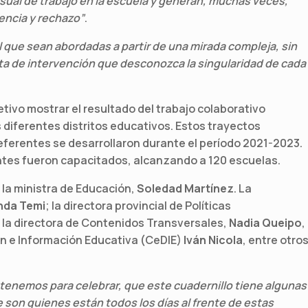
sual de trabajo en la escuela y generan, muchas veces,
encia y rechazo”
.
 que sean abordadas a partir de una mirada compleja, sin
a de intervención que desconozca la singularidad de cada
etivo mostrar el resultado del trabajo colaborativo
 diferentes distritos educativos. Estos trayectos
eferentes se desarrollaron durante el período 2021-2023.
ntes fueron capacitados, alcanzando a 120 escuelas.
la ministra de Educación,
Soledad Martínez
. La
nda Temi
; la directora provincial de Políticas
; la directora de Contenidos Transversales,
Nadia Queipo
,
ón e Información Educativa (CeDIE)
Iván Nicola
, entre otro
 tenemos para celebrar, que este cuadernillo tiene algunas
 son quienes están todos los días al frente de estas