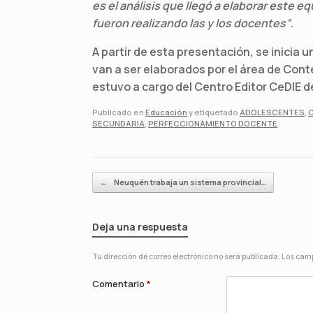
es el análisis que llegó a elaborar este e
fueron realizando las y los docentes”
.
A partir de esta presentación, se inicia 
van a ser elaborados por el área de Cont
estuvo a cargo del Centro Editor CeDIE d
Publicado en
Educación
y etiquetado
ADOLESCENTES
,
SECUNDARIA
,
PERFECCIONAMIENTO DOCENTE
.
Navegador de artículos
←
Neuquén trabaja un sistema provincial…
Deja una respuesta
Tu dirección de correo electrónico no será publicada.
Los camp
Comentario
*