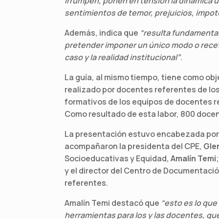
irrumpen, ponen en tensión la dinámica u
sentimientos de temor, prejuicios, impot
Además, indica que
“resulta fundamental
pretender imponer un único modo o recet
caso y la realidad institucional”
.
La guía, al mismo tiempo, tiene como obj
realizado por docentes referentes de los
formativos de los equipos de docentes r
Como resultado de esta labor, 800 doce
La presentación estuvo encabezada por 
acompañaron la presidenta del CPE,
Gle
Socioeducativas y Equidad,
Amalín Temi
y el director del Centro de Documentaci
referentes.
Amalín Temi destacó que
“esto es lo que
herramientas para los y las docentes, que