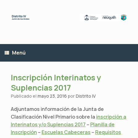
Saltar
al
contenido
Menú
Inscripción Interinatos y
Suplencias 2017
Publicado el
mayo 23, 2016
por
Distrito IV
Adjuntamos información de la Junta de
Clasificación Nivel Primario sobre
la
inscripción a
Interinatos y/o Suplencias 2017
–
Planilla de
Inscripción
–
Escuelas Cabeceras
–
Requisitos