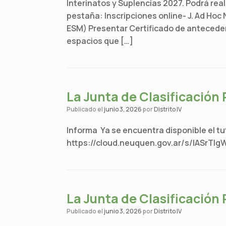
Interinatos y Suplencias 2027. Podrá reali
pestaña: Inscripciones online- J. Ad Hoc N
ESM) Presentar Certificado de anteceden
espacios que […]
La Junta de Clasificación
Publicado el
junio 3, 2026
por
Distrito IV
Informa Ya se encuentra disponible el tu
https://cloud.neuquen.gov.ar/s/IASrTI
La Junta de Clasificación
Publicado el
junio 3, 2026
por
Distrito IV