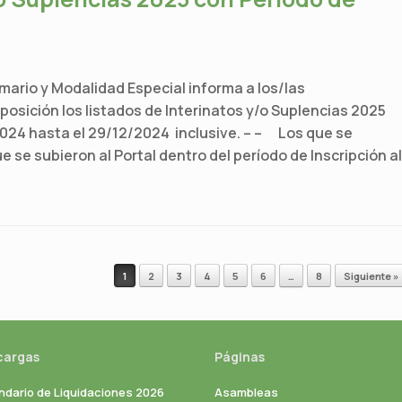
rimario y Modalidad Especial informa a los/las
osición los listados de Interinatos y/o Suplencias 2025
024 hasta el 29/12/2024 inclusive. – – Los que se
 se subieron al Portal dentro del período de Inscripción al
1
2
3
4
5
6
…
8
Siguiente »
cargas
Páginas
ndario de Liquidaciones 2026
Asambleas