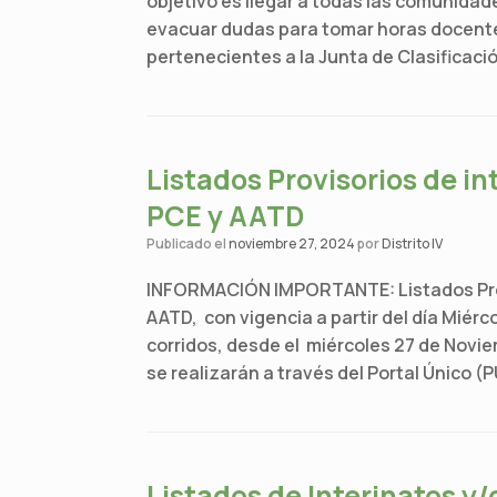
objetivo es llegar a todas las comunidade
evacuar dudas para tomar horas docentes
pertenecientes a la Junta de Clasificaci
Listados Provisorios de in
PCE y AATD
Publicado el
noviembre 27, 2024
por
Distrito IV
INFORMACIÓN IMPORTANTE: Listados Provi
AATD, con vigencia a partir del día Miér
corridos, desde el miércoles 27 de Novie
se realizarán a través del Portal Único (P
Listados de Interinatos y