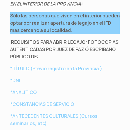
EN EL INTERIOR DE LA PROVINCIA
:
Sólo las personas que viven en el interior pueden
optar por realizar apertura de legajo en el
IFD
más cercano a su localidad.
REQUISITOS PARA ABRIR LEGAJO:
FOTOCOPIAS
AUTENTICADAS POR JUEZ DE PAZ Ó ESCRIBANO
PÚBLICO DE:
*TÍTULO (Previo registro en la Provincia.)
*DNI
*ANALÍTICO
*CONSTANCIAS DE SERVICIO
*ANTECEDENTES CULTURALES (Cursos,
seminarios, etc)