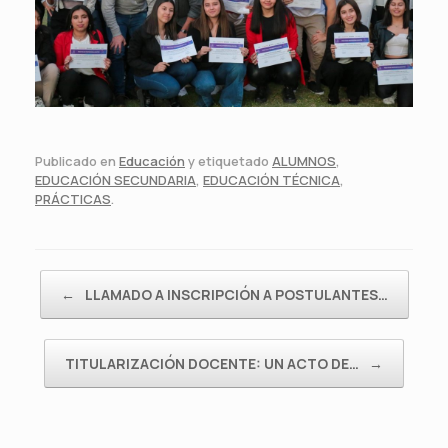
Publicado en
Educación
y etiquetado
ALUMNOS
,
EDUCACIÓN SECUNDARIA
,
EDUCACIÓN TÉCNICA
,
PRÁCTICAS
.
Navegador de artículos
←
LLAMADO A INSCRIPCIÓN A POSTULANTES…
TITULARIZACIÓN DOCENTE: UN ACTO DE…
→