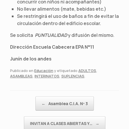
concurrir con niños ni acompañantes)
No llevar alimentos (mate, bebidas etc.)
Se restringirá el uso de baños a fin de evitar la
circulación dentro del edificio escolar.
Se solicita
PUNTUALIDAD
y difusión del mismo.
Dirección Escuela Cabecera EPA N°11
Junín de los andes
Publicado en
Educación
y etiquetado
ADULTOS
,
ASAMBLEAS
,
INTERINATOS
,
SUPLENCIAS
.
Navegador de artículos
←
Asamblea C.I.A. Nº 3
INVITAN A CLASES ABIERTAS Y…
→