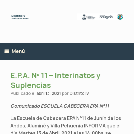
Saltar
al
contenido
Menú
E.P.A. Nº 11 – Interinatos y
Suplencias
Publicado el
abril 13, 2021
por
Distrito IV
Comunicado ESCUELA CABECERA EPA N°11
La Escuela de Cabecera EPA N°11 de Junín de los
Andes, Aluminé y Villa Pehuenia INFORMA que el
día
Martes 13 de Abril 2021 a las 14:00hs
se