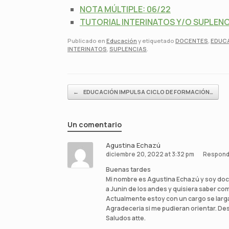
NOTA MÚLTIPLE: 06/22
TUTORIAL INTERINATOS Y/O SUPLENC
Publicado en
Educación
y etiquetado
DOCENTES
,
EDUCA
INTERINATOS
,
SUPLENCIAS
.
Navegador de artículos
←
EDUCACIÓN IMPULSA CICLO DE FORMACIÓN…
Un comentario
Agustina Echazú
diciembre 20, 2022 at 3:32 pm
Respond
Buenas tardes
Mi nombre es Agustina Echazú y soy doc
a Junin de los andes y quisiera saber com
Actualmente estoy con un cargo se larg
Agradeceria si me pudieran orientar. De
Saludos atte.