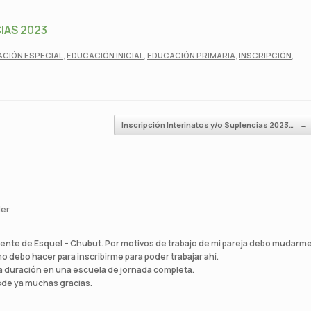
IAS 2023
CIÓN ESPECIAL
,
EDUCACIÓN INICIAL
,
EDUCACIÓN PRIMARIA
,
INSCRIPCIÓN
,
Inscripción Interinatos y/o Suplencias 2023…
→
er
ente de Esquel – Chubut. Por motivos de trabajo de mi pareja debo mudarm
o debo hacer para inscribirme para poder trabajar ahí.
a duración en una escuela de jornada completa.
sde ya muchas gracias.