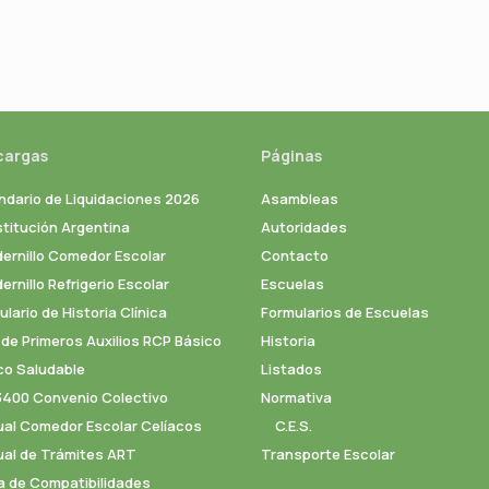
cargas
Páginas
ndario de Liquidaciones 2026
Asambleas
titución Argentina
Autoridades
ernillo Comedor Escolar
Contacto
rnillo Refrigerio Escolar
Escuelas
lario de Historia Clínica
Formularios de Escuelas
 de Primeros Auxilios RCP Básico
Historia
co Saludable
Listados
3400 Convenio Colectivo
Normativa
al Comedor Escolar Celíacos
C.E.S.
al de Trámites ART
Transporte Escolar
a de Compatibilidades