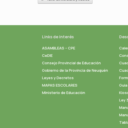
Links de interés
Des
ASAMBLEAS – CPE
Cale
CeDIE
Cons
Consejo Provincial de Educación
Cuad
Gobierno de la Provincia de Neuquén
Cuade
Leyes y Decretos
Formu
MAPAS ESCOLARES
Guia
Ministerio de Educación
Kios
Ley 
Manu
Manu
Tabl