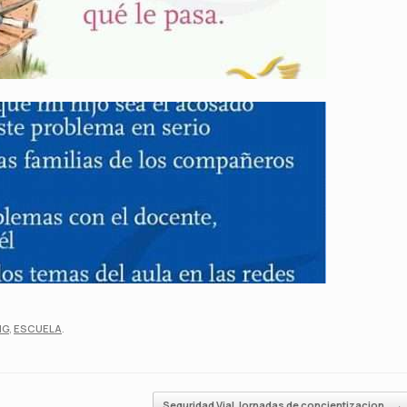
NG
,
ESCUELA
.
Seguridad Vial Jornadas de concientizacion
→