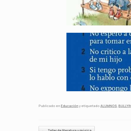
Publicado en
Educación
y etiquetado
ALUMNOS
,
BULLYI
Navegador de artículos
←
Taller de literatura y música