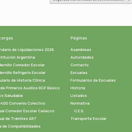
cargas
Páginas
ndario de Liquidaciones 2026
Asambleas
titución Argentina
Autoridades
ernillo Comedor Escolar
Contacto
rnillo Refrigerio Escolar
Escuelas
lario de Historia Clínica
Formularios de Escuelas
 de Primeros Auxilios RCP Básico
Historia
co Saludable
Listados
3400 Convenio Colectivo
Normativa
al Comedor Escolar Celíacos
C.E.S.
al de Trámites ART
Transporte Escolar
a de Compatibilidades