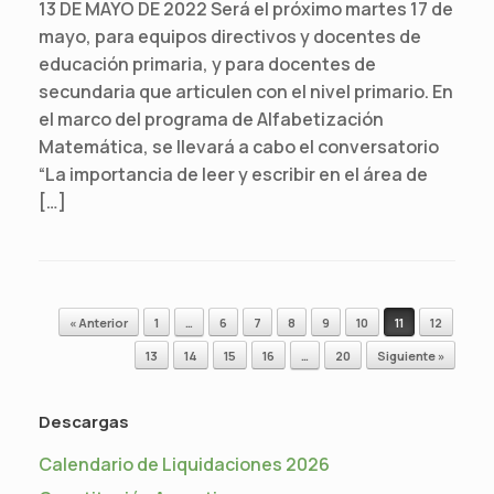
13 DE MAYO DE 2022 Será el próximo martes 17 de
mayo, para equipos directivos y docentes de
educación primaria, y para docentes de
secundaria que articulen con el nivel primario. En
el marco del programa de Alfabetización
Matemática, se llevará a cabo el conversatorio
“La importancia de leer y escribir en el área de
[…]
Navegador de artículos
« Anterior
1
…
6
7
8
9
10
11
12
13
14
15
16
…
20
Siguiente »
Descargas
Calendario de Liquidaciones 2026