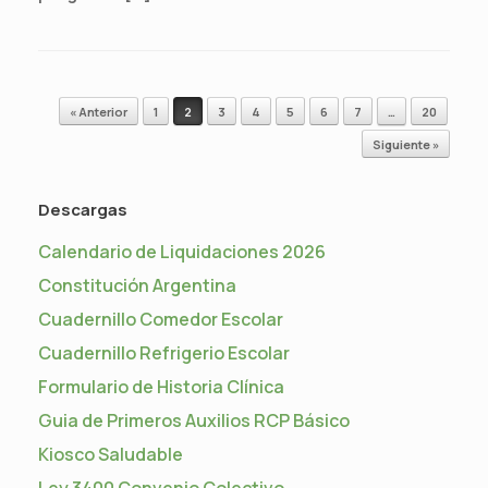
Navegador de artículos
« Anterior
1
2
3
4
5
6
7
…
20
Siguiente »
Descargas
Calendario de Liquidaciones 2026
Constitución Argentina
Cuadernillo Comedor Escolar
Cuadernillo Refrigerio Escolar
Formulario de Historia Clínica
Guia de Primeros Auxilios RCP Básico
Kiosco Saludable
Ley 3400 Convenio Colectivo