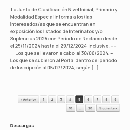
La Junta de Clasificación Nivel Inicial, Primario y
Modalidad Especial informa a los/las
interesados/as que se encuentran en
exposición los listados de Interinatos y/o
Suplencias 2025 con Período de Reclamo desde
el 25/11/2024 hasta el 29/12/2024 inclusive. – –
Los que se llevaron a cabo al 30/06/2024. –
Los que se subieron al Portal dentro del período
de Inscripción al 05/07/2024, según […]
Navegador de artículos
« Anterior
1
2
3
4
5
6
7
8
9
10
…
20
Siguiente »
Descargas