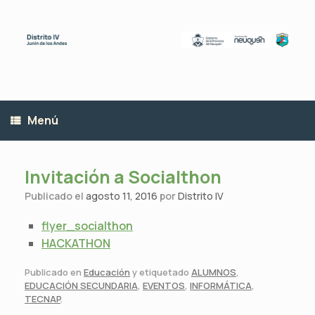
Saltar
al
contenido
Menú
Invitación a Socialthon
Publicado el
agosto 11, 2016
por
Distrito IV
flyer_socialthon
HACKATHON
Publicado en
Educación
y etiquetado
ALUMNOS
,
EDUCACIÓN SECUNDARIA
,
EVENTOS
,
INFORMÁTICA
,
TECNAP
.